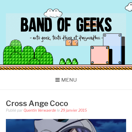
Aller
au
contenu
BAND OF GEEKS
Actu Geek d'hier et d'aujourd'hui
MENU
Cross Ange Coco
Publié par
Quentin Verwaerde
le
29 janvier 2015