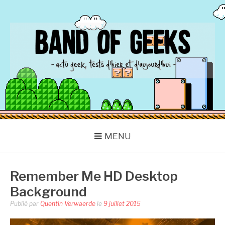
Aller
au
contenu
BAND OF GEEKS
Actu Geek d'hier et d'aujourd'hui
MENU
Remember Me HD Desktop
Background
Publié par
Quentin Verwaerde
le
9 juillet 2015