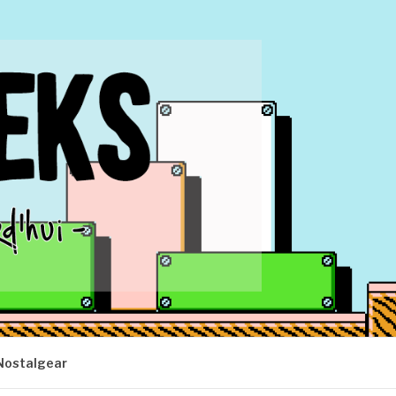
Nostalgear