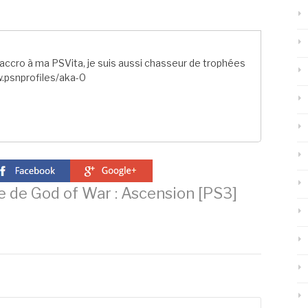
ccro à ma PSVita, je suis aussi chasseur de trophées
.psnprofiles/aka-0
e de God of War : Ascension [PS3]