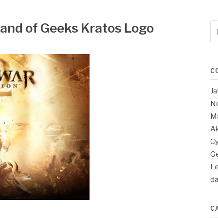
and of Geeks Kratos Logo
Re
po
:
C
Ja
No
Ma
Ak
Cy
Ge
Le
d
C