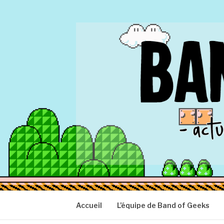
Aller
au
contenu
BAND OF GEEK
Actu Geek d'hier et d'aujourd'hui
Accueil
L’équipe de Band of Geeks