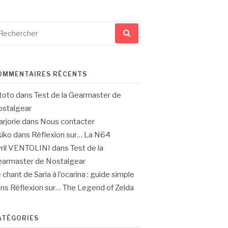
cherche
ur
OMMENTAIRES RÉCENTS
toto
dans
Test de la Gearmaster de
stalgear
rjorie
dans
Nous contacter
iko
dans
Réflexion sur… La N64
ril VENTOLINI
dans
Test de la
armaster de Nostalgear
 chant de Saria à l’ocarina : guide simple
ans
Réflexion sur… The Legend of Zelda
ATÉGORIES