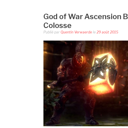
God of War Ascension B
Colosse
Publié par
Quentin Verwaerde
le
29 août 2015