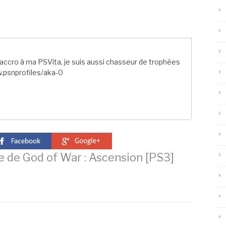
ccro à ma PSVita, je suis aussi chasseur de trophées
.psnprofiles/aka-0
e de God of War : Ascension [PS3]