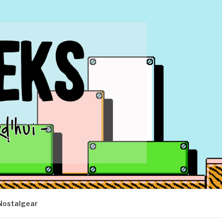
Nostalgear