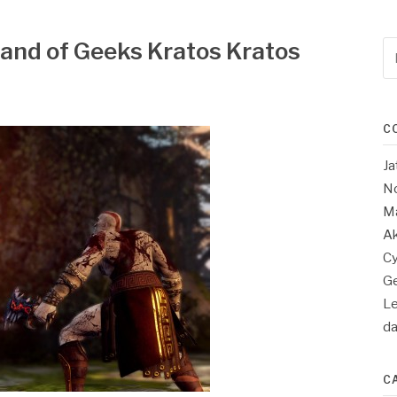
and of Geeks Kratos Kratos
Re
po
:
C
Ja
No
Ma
Ak
Cy
Ge
Le
d
C