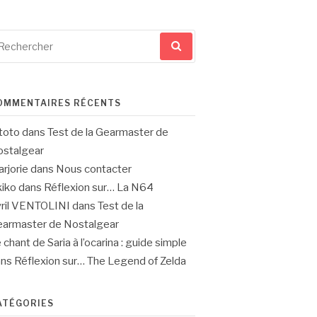
cherche
ur
OMMENTAIRES RÉCENTS
toto
dans
Test de la Gearmaster de
stalgear
rjorie
dans
Nous contacter
iko
dans
Réflexion sur… La N64
ril VENTOLINI
dans
Test de la
armaster de Nostalgear
 chant de Saria à l’ocarina : guide simple
ans
Réflexion sur… The Legend of Zelda
ATÉGORIES