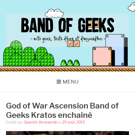
Aller
au
contenu
BAND OF GEEKS
Actu Geek d'hier et d'aujourd'hui
MENU
God of War Ascension Band of
Geeks Kratos enchainé
Publié par
Quentin Verwaerde
le
29 août 2015