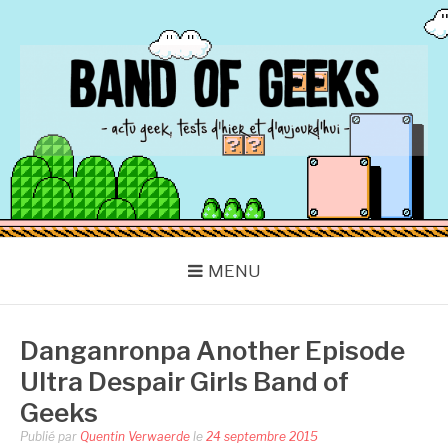
Aller
au
contenu
BAND OF GEEKS
Actu Geek d'hier et d'aujourd'hui
MENU
Danganronpa Another Episode
Ultra Despair Girls Band of
Geeks
Publié par
Quentin Verwaerde
le
24 septembre 2015