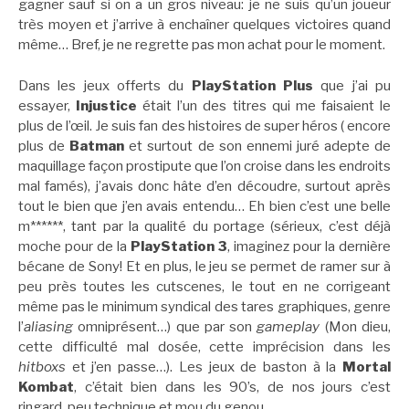
gagner sauf si on a un gros niveau: je ne suis qu’un joueur
très moyen et j’arrive à enchaîner quelques victoires quand
même… Bref, je ne regrette pas mon achat pour le moment.
Dans les jeux offerts du
PlayStation Plus
que j’ai pu
essayer,
Injustice
était l’un des titres qui me faisaient le
plus de l’œil. Je suis fan des histoires de super héros ( encore
plus de
Batman
et surtout de son ennemi juré adepte de
maquillage façon prostipute que l’on croise dans les endroits
mal famés), j’avais donc hâte d’en découdre, surtout après
tout le bien que j’en avais entendu… Eh bien c’est une belle
m******, tant par la qualité du portage (sérieux, c’est déjà
moche pour de la
PlayStation 3
, imaginez pour la dernière
bécane de Sony! Et en plus, le jeu se permet de ramer sur à
peu près toutes les cutscenes, le tout en ne corrigeant
même pas le minimum syndical des tares graphiques, genre
l’
aliasing
omniprésent…) que par son
gameplay
(Mon dieu,
cette difficulté mal dosée, cette imprécision dans les
hitboxs
et j’en passe…). Les jeux de baston à la
Mortal
Kombat
, c’était bien dans les 90’s, de nos jours c’est
ringard, peu technique et mou du genou.