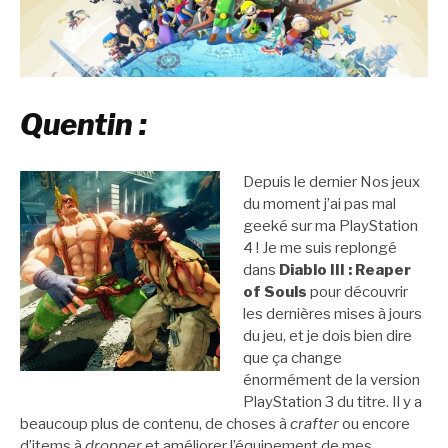
Quentin :
Depuis le dernier Nos jeux
du moment j’ai pas mal
geeké sur ma PlayStation
4 ! Je me suis replongé
dans
Diablo III : Reaper
of Souls
pour découvrir
les dernières mises à jours
du jeu, et je dois bien dire
que ça change
énormément de la version
PlayStation 3 du titre. Il y a
beaucoup plus de contenu, de choses à
crafter
ou encore
d’items à
dropper
et améliorer l’équipement de mes