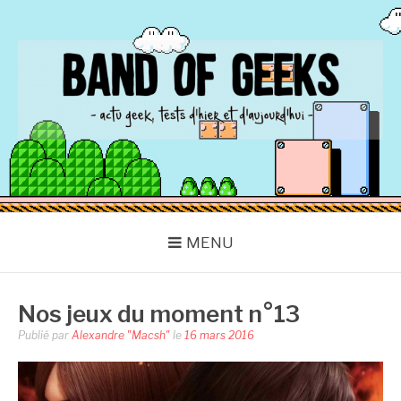
Aller
au
contenu
BAND OF GEEKS
Actu Geek d'hier et d'aujourd'hui
MENU
Nos jeux du moment n°13
Publié par
Alexandre "Macsh"
le
16 mars 2016