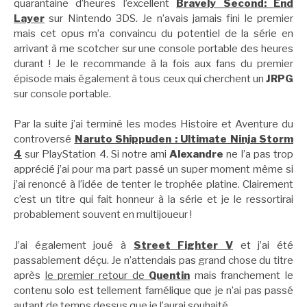
quarantaine d’heures l’excellent
Bravely Second: End
Layer
sur Nintendo 3DS. Je n’avais jamais fini le premier
mais cet opus m’a convaincu du potentiel de la série en
arrivant à me scotcher sur une console portable des heures
durant ! Je le recommande à la fois aux fans du premier
épisode mais également à tous ceux qui cherchent un
JRPG
sur console portable.
Par la suite j’ai terminé les modes Histoire et Aventure du
controversé
Naruto Shippuden : Ultimate Ninja Storm
4
sur PlayStation 4. Si notre ami
Alexandre
ne l’a pas trop
apprécié j’ai pour ma part passé un super moment même si
j’ai renoncé à l’idée de tenter le trophée platine. Clairement
c’est un titre qui fait honneur à la série et je le ressortirai
probablement souvent en multijoueur !
J’ai également joué à
Street Fighter V
et j’ai été
passablement déçu. Je n’attendais pas grand chose du titre
après
le premier retour de
Quentin
mais franchement le
contenu solo est tellement famélique que je n’ai pas passé
autant de temps dessus que je l’aurai souhaité.