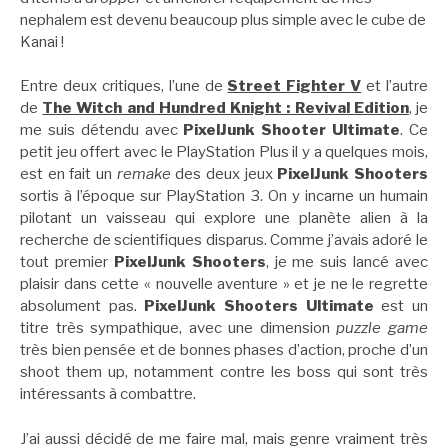
nephalem est devenu beaucoup plus simple avec le cube de
Kanai !
Entre deux critiques, l’une de
Street Fighter V
et l’autre
de
The Witch and Hundred Knight : Revival Edition
, je
me suis détendu avec
PixelJunk Shooter Ultimate
. Ce
petit jeu offert avec le PlayStation Plus il y a quelques mois,
est en fait un
remake
des deux jeux
PixelJunk Shooters
sortis à l’époque sur PlayStation 3. On y incarne un humain
pilotant un vaisseau qui explore une planète alien à la
recherche de scientifiques disparus. Comme j’avais adoré le
tout premier
PixelJunk Shooters
, je me suis lancé avec
plaisir dans cette « nouvelle aventure » et je ne le regrette
absolument pas.
PixelJunk Shooters Ultimate
est un
titre très sympathique, avec une dimension
puzzle game
très bien pensée et de bonnes phases d’action, proche d’un
shoot them up, notamment contre les boss qui sont très
intéressants à combattre.
J’ai aussi décidé de me faire mal, mais genre vraiment très