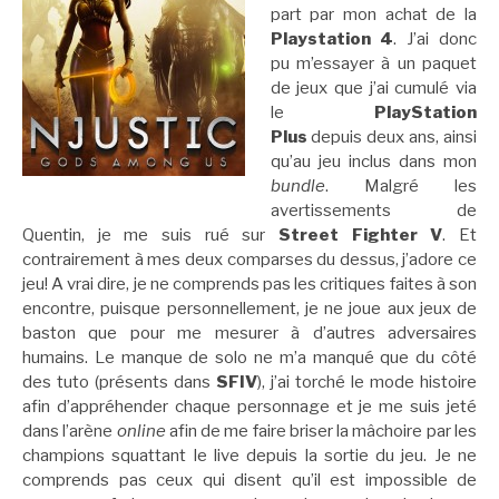
part par mon achat de la
Playstation 4
. J’ai donc
pu m’essayer à un paquet
de jeux que j’ai cumulé via
le
PlayStation
Plus
depuis deux ans, ainsi
qu’au jeu inclus dans mon
bundle
. Malgré les
avertissements de
Quentin, je me suis rué sur
Street Fighter V
. Et
contrairement à mes deux comparses du dessus, j’adore ce
jeu! A vrai dire, je ne comprends pas les critiques faites à son
encontre, puisque personnellement, je ne joue aux jeux de
baston que pour me mesurer à d’autres adversaires
humains. Le manque de solo ne m’a manqué que du côté
des tuto (présents dans
SFIV
), j’ai torché le mode histoire
afin d’appréhender chaque personnage et je me suis jeté
dans l’arène
online
afin de me faire briser la mâchoire par les
champions squattant le live depuis la sortie du jeu. Je ne
comprends pas ceux qui disent qu’il est impossible de