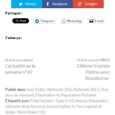
Partager :
Telegram
WhatsApp
E-mail
J’aime ça :
Lire
Mon
Article précédent
Article suivant
L’actualité de la
138ème trophée
semaine n°40
Platine avec
la
Bloodborne
Publié dans
Jeux Vidéo
,
Nintendo 3DS
,
Nintendo Wii U
,
Nos
suite
Jeux du moment
,
Playstation 4
,
Playstation Portable
Étiqueté avec
Final Fantasy : Type 0 HD
,
Naruto Shippuden :
Ultimate Ninja Storm 4
,
Street Fighter V
,
The Legend of
Zelda : Wind Waker HD