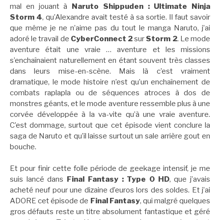
mal en jouant à
Naruto Shippuden : Ultimate Ninja
Storm 4
, qu’Alexandre avait testé à sa sortie. Il faut savoir
que même je ne n’aime pas du tout le manga Naruto, j’ai
adoré le travail de
CyberConnect 2
sur
Storm 2
. Le mode
aventure était une vraie … aventure et les missions
s’enchaînaient naturellement en étant souvent très classes
dans leurs mise-en-scène. Mais là c’est vraiment
dramatique, le mode histoire n’est qu’un enchaînement de
combats raplapla ou de séquences atroces à dos de
monstres géants, et le mode aventure ressemble plus à une
corvée développée à la va-vite qu’à une vraie aventure.
C’est dommage, surtout que cet épisode vient conclure la
saga de Naruto et qu’il laisse surtout un sale arrière gout en
bouche.
Et pour finir cette folle période de geekage intensif, je me
suis lancé dans
Final Fantasy : Type 0 HD
, que j’avais
acheté neuf pour une dizaine d’euros lors des soldes. Et j’ai
ADORE cet épisode de
Final Fantasy
, qui malgré quelques
gros défauts reste un titre absolument fantastique et géré