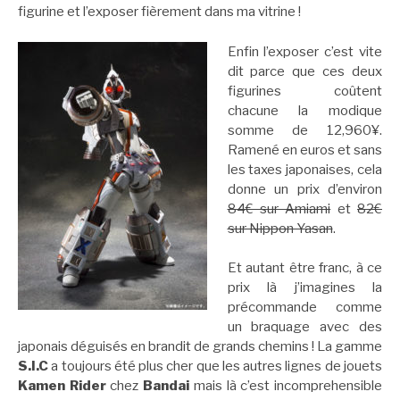
figurine et l’exposer fièrement dans ma vitrine !
Enfin l’exposer c’est vite
dit parce que ces deux
figurines coûtent
chacune la modique
somme de 12,960¥.
Ramené en euros et sans
les taxes japonaises, cela
donne un prix d’environ
84€ sur Amiami
et
82€
sur Nippon Yasan
.
Et autant être franc, à ce
prix là j’imagines la
précommande comme
un braquage avec des
japonais déguisés en brandit de grands chemins ! La gamme
S.I.C
a toujours été plus cher que les autres lignes de jouets
Kamen Rider
chez
Bandai
mais là c’est incomprehensible