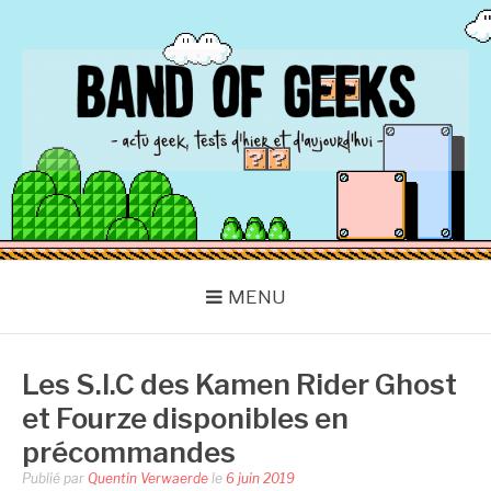
Aller
au
contenu
BAND OF GEEKS
Actu Geek d'hier et d'aujourd'hui
MENU
Les S.I.C des Kamen Rider Ghost
et Fourze disponibles en
précommandes
Publié par
Quentin Verwaerde
le
6 juin 2019