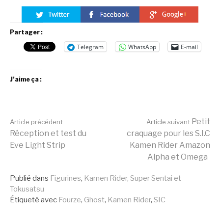
Partager :
Telegram
WhatsApp
E-mail
J’aime ça :
Lire
Petit
Article précédent
Article suivant
Réception et test du
craquage pour les S.I.C
Eve Light Strip
Kamen Rider Amazon
la
Alpha et Omega
Publié dans
Figurines
,
Kamen Rider, Super Sentai et
suite
Tokusatsu
Étiqueté avec
Fourze
,
Ghost
,
Kamen Rider
,
SIC