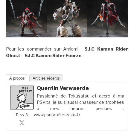
Pour les commander sur Amiami :
S.I.C Kamen Rider
Ghost
–
S.I.C Kamen Rider Fourze
À propos
Articles récents
Quentin Verwaerde
Passionné de Tokusatsu et accro à ma
PSVita, je suis aussi chasseur de trophées
à mes heures perdues :
www.psnprofiles/aka-0
Plop ;3