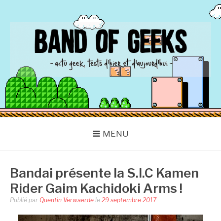
Aller
au
contenu
BAND OF GEEKS
Actu Geek d'hier et d'aujourd'hui
MENU
Bandai présente la S.I.C Kamen
Rider Gaim Kachidoki Arms !
Publié par
Quentin Verwaerde
le
29 septembre 2017