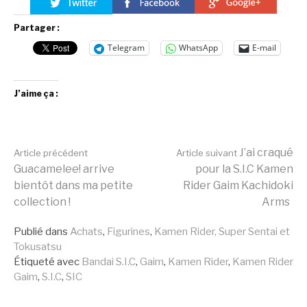
Partager :
Telegram
WhatsApp
E-mail
J’aime ça :
Lire
J’ai craqué
Article précédent
Article suivant
Guacamelee! arrive
pour la S.I.C Kamen
bientôt dans ma petite
Rider Gaim Kachidoki
la
collection !
Arms
Publié dans
Achats
,
Figurines
,
Kamen Rider, Super Sentai et
suite
Tokusatsu
Étiqueté avec
Bandai S.I.C
,
Gaim
,
Kamen Rider
,
Kamen Rider
Gaim
,
S.I.C
,
SIC