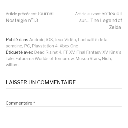
Lire
Journal
Réflexion
Article précédent
Article suivant
Nostalgie n°13
sur… The Legend of
Zelda
la
Publié dans
Android
,
iOS
,
Jeux Vidéo
,
L'actualité de la
semaine
,
PC
,
Playstation 4
,
Xbox One
suite
Étiqueté avec
Dead Rising 4
,
FF XV
,
Final Fantasy XV King's
Tale
,
Futurama Worlds of Tomorrow
,
Musou Stars
,
Nioh
,
william
LAISSER UN COMMENTAIRE
Commentaire
*