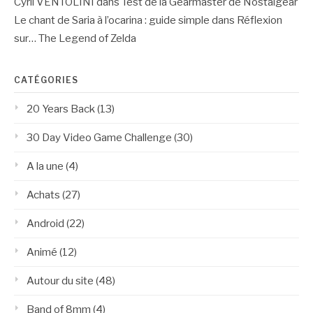
Cyril VENTOLINI
dans
Test de la Gearmaster de Nostalgear
Le chant de Saria à l’ocarina : guide simple
dans
Réflexion
sur… The Legend of Zelda
CATÉGORIES
20 Years Back
(13)
30 Day Video Game Challenge
(30)
A la une
(4)
Achats
(27)
Android
(22)
Animé
(12)
Autour du site
(48)
Band of 8mm
(4)