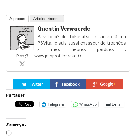
À propos
Articles récents
Quentin Verwaerde
Passionné de Tokusatsu et accro à ma
PSVita, je suis aussi chasseur de trophées
à mes heures perdues :
www.psnprofiles/aka-0
Plop ;3
Partager :
Telegram
WhatsApp
E-mail
J’aime ça :
Chargement…