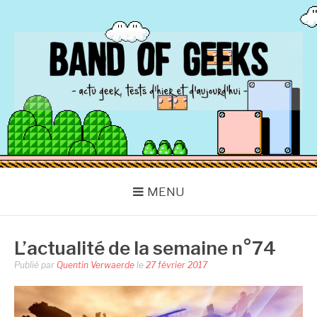
Aller
au
contenu
BAND OF GEEKS
Actu Geek d'hier et d'aujourd'hui
MENU
L’actualité de la semaine n°74
Publié par
Quentin Verwaerde
le
27 février 2017