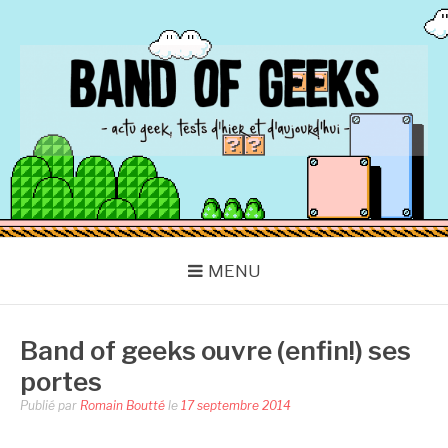
Aller
au
contenu
BAND OF GEEKS
Actu Geek d'hier et d'aujourd'hui
MENU
Band of geeks ouvre (enfin!) ses
portes
Publié par
Romain Boutté
le
17 septembre 2014