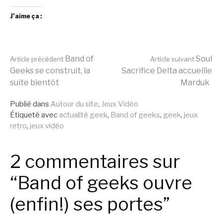
J’aime ça :
Lire
Band of
Soul
Article précédent
Article suivant
Geeks se construit, la
Sacrifice Delta accueille
suite bientôt
Marduk
la
Publié dans
Autour du site
,
Jeux Vidéo
Étiqueté avec
actualité geek
,
Band of geeks
,
geek
,
jeux
suite
retro
,
jeux vidéo
2 commentaires sur
“Band of geeks ouvre
(enfin!) ses portes”