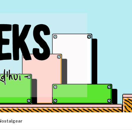
Nostalgear