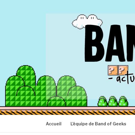
Aller
au
contenu
BAND OF GEEK
Actu Geek d'hier et d'aujourd'hui
Accueil
L’équipe de Band of Geeks