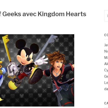
of Geeks avec Kingdom Hearts
Re
po
:
C
Ja
No
Ma
Ak
Cy
Ge
Le
d
C