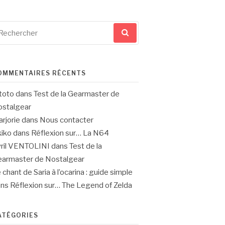
cherche
ur
OMMENTAIRES RÉCENTS
toto
dans
Test de la Gearmaster de
stalgear
rjorie
dans
Nous contacter
iko
dans
Réflexion sur… La N64
ril VENTOLINI
dans
Test de la
armaster de Nostalgear
 chant de Saria à l’ocarina : guide simple
ans
Réflexion sur… The Legend of Zelda
ATÉGORIES