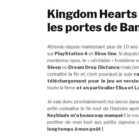
Kingdom Hearts I
les portes de Ba
Attendu depuis maintenant plus de 10 ans 
sur
PlayStation 4
et
Xbox One
. Si depuis
nombreux opus, le «
véritable
» troisième es
Sleep
ou
Dream Drop Distance
) mais j’e
connaître la fin et c’est pourquoi je suis
ra
téléchargement pour le jeu en versi
toute la firme
et en particulier Elisa et L
Je vais donc prochainement me lancer dans
enfin connaître le fin mot de l’histoire ap
Keyblade m’a beaucoup manqué !
Je vou
profiter de mon test aux petits oignons 
longtemps à mon goût !