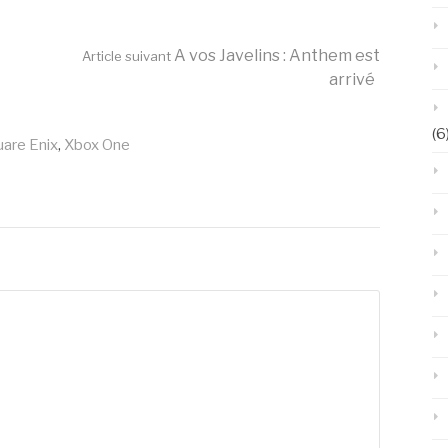
A vos Javelins : Anthem est
Article suivant
arrivé
(6
are Enix
,
Xbox One