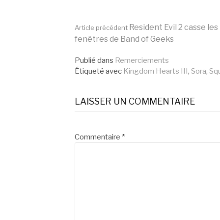
Lire
Resident Evil 2 casse les
Article précédent
fenêtres de Band of Geeks
la
Publié dans
Remerciements
Étiqueté avec
Kingdom Hearts III
,
Sora
,
Squ
suite
LAISSER UN COMMENTAIRE
Commentaire
*