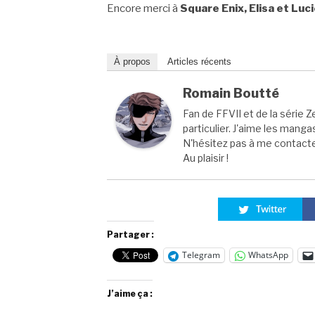
Encore merci à
Square Enix, Elisa et Luc
À propos
Articles récents
Romain Boutté
Fan de FFVII et de la série Z
particulier. J'aime les manga
N'hésitez pas à me contacter
Au plaisir !
Partager :
Telegram
WhatsApp
J’aime ça :