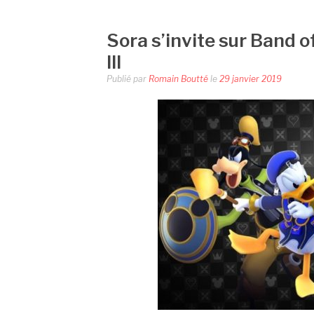
Sora s’invite sur Band 
III
Publié par
Romain Boutté
le
29 janvier 2019