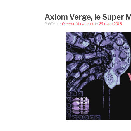
Axiom Verge, le Super M
Publié par
Quentin Verwaerde
le
29 mars 2018