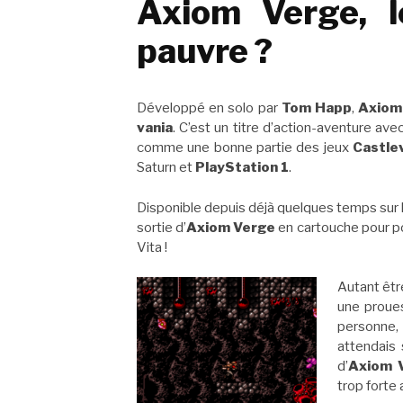
Axiom Verge, l
pauvre ?
Développé en solo par
Tom Happ
,
Axiom
vania
. C’est un titre d’action-aventure av
comme une bonne partie des jeux
Castle
Saturn et
PlayStation 1
.
Disponible depuis déjà quelques temps sur l
sortie d’
Axiom Verge
en cartouche pour po
Vita !
Autant êtr
une proues
personne, 
attendais
d’
Axiom 
trop forte