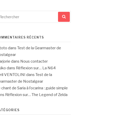
cherche
ur
OMMENTAIRES RÉCENTS
toto
dans
Test de la Gearmaster de
stalgear
rjorie
dans
Nous contacter
iko
dans
Réflexion sur… La N64
ril VENTOLINI
dans
Test de la
armaster de Nostalgear
 chant de Saria à l’ocarina : guide simple
ans
Réflexion sur… The Legend of Zelda
ATÉGORIES