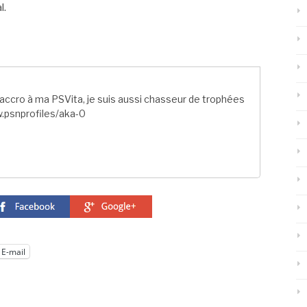
l.
ccro à ma PSVita, je suis aussi chasseur de trophées
.psnprofiles/aka-0
E-mail