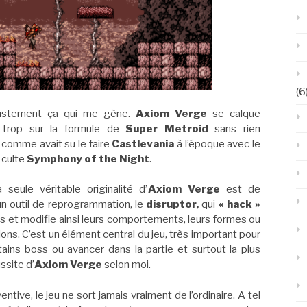
(6
justement ça qui me gène.
Axiom Verge
se calque
 trop sur la formule de
Super Metroid
sans rien
, comme avait su le faire
Castlevania
à l’époque avec le
 culte
Symphony of the Night
.
a seule véritable originalité d’
Axiom Verge
est de
n outil de reprogrammation, le
disruptor,
qui
« hack »
s et modifie ainsi leurs comportements, leurs formes ou
ions. C’est un élément central du jeu, très important pour
tains boss ou avancer dans la partie et surtout la plus
ssite d’
Axiom Verge
selon moi.
entive, le jeu ne sort jamais vraiment de l’ordinaire. A tel