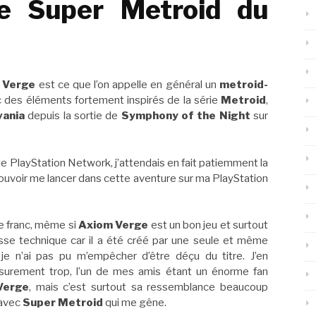
e Super Metroid du
 Verge
est ce que l’on appelle en général un
metroid-
ec des éléments fortement inspirés de la série
Metroid
,
vania
depuis la sortie de
Symphony of the Night
sur
e PlayStation Network, j’attendais en fait patiemment la
uvoir me lancer dans cette aventure sur ma PlayStation
e franc, même si
Axiom Verge
est un bon jeu et surtout
se technique car il a été créé par une seule et même
je n’ai pas pu m’empêcher d’être déçu du titre. J’en
 surement trop, l’un de mes amis étant un énorme fan
Verge
, mais c’est surtout sa ressemblance beaucoup
 avec
Super Metroid
qui me gêne.