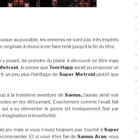
sique au possible, les ennemis ne sont pas très inspirés
riginale à réussi à me faire tenir jusqu’à la fin du titre.
y jouant, de prendre du plaisir à découvrir ce titre mais
Metroid
. Je pense que
Tom Happ
aurait pu proposer un
géré un peu plus l’héritage de
Super Metroid
plutôt que
oup à la troisième aventure de
Samus,
j’aurais aimé voir
s codes en les détournant. Exactement comme l’avait fait
, qui a su réinventer le genre (et ironiquement finir par
imagination ni inventivité).
is jeu mais si vous n’avez toujours pas touché à
Super
e recommander. Et si vous êtes fan de
Samus Aran
, vous