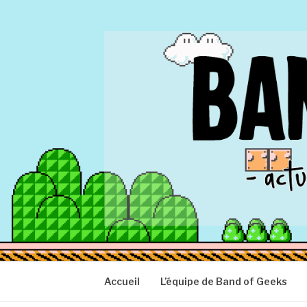
Aller
au
contenu
BAND OF GEEK
Actu Geek d'hier et d'aujourd'hui
Accueil
L’équipe de Band of Geeks