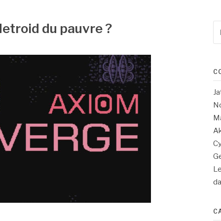
etroid du pauvre ?
Re
po
:
C
Ja
No
Ma
Ak
Cy
Ge
Le
d
C