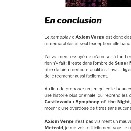
En conclusion
Le
gameplay
d’
Axiom Verge
est donc clas
ni mémorables et seul l’exceptionnelle bande-o
J’ai vraiment essayé de m’amuser à fond en 
rien n’y fait : il reste dans l’ombre de
Super 
titre de bien meilleure qualité s’il avait di
de le recracher aussi facilement.
Au lieu de proposer un jeu qui colle beauc
une histoire plus originale, qui reprend le
Castlevania : Symphony of the Night
mourir d’une overdose de titres sans aucune 
Axiom Verge
n’est pas vraiment un mauva
Metroid
, je me vois difficilement vous l