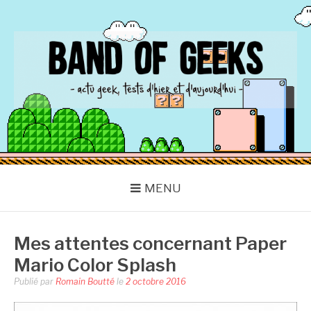
Aller
au
contenu
BAND OF GEEKS
Actu Geek d'hier et d'aujourd'hui
MENU
Mes attentes concernant Paper
Mario Color Splash
Publié par
Romain Boutté
le
2 octobre 2016