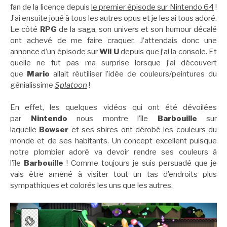
fan de la licence depuis
le premier épisode sur Nintendo 64
!
J’ai ensuite joué à tous les autres opus et je les ai tous adoré.
Le côté
RPG
de la saga, son univers et son humour décalé
ont achevé de me faire craquer. J’attendais donc une
annonce d’un épisode sur
Wii U
depuis que j’ai la console. Et
quelle ne fut pas ma surprise lorsque j’ai découvert
que
Mario
allait réutiliser l’idée de couleurs/peintures du
génialissime
Splatoon
!
En effet, les quelques vidéos qui ont été dévoilées
par
Nintendo
nous montre l’île
Barbouille
sur
laquelle
Bowser
et ses sbires ont dérobé les couleurs du
monde et de ses habitants. Un concept excellent puisque
notre plombier adoré va devoir rendre ses couleurs à
l’île
Barbouille
! Comme toujours je suis persuadé que je
vais être amené à visiter tout un tas d’endroits plus
sympathiques et colorés les uns que les autres.