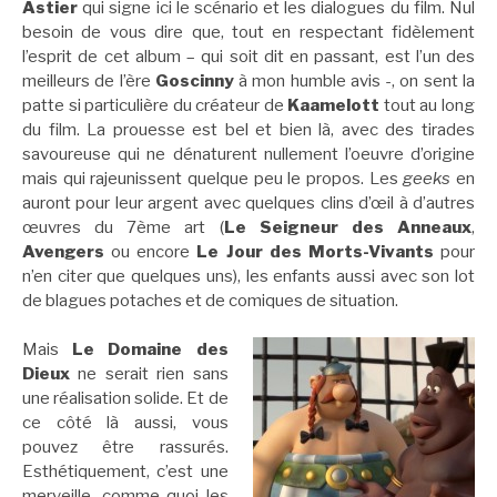
Astier
qui signe ici le scénario et les dialogues du film. Nul
besoin de vous dire que, tout en respectant fidèlement
l’esprit de cet album – qui soit dit en passant, est l’un des
meilleurs de l’ère
Goscinny
à mon humble avis -, on sent la
patte si particulière du créateur de
Kaamelott
tout au long
du film. La prouesse est bel et bien là, avec des tirades
savoureuse qui ne dénaturent nullement l’oeuvre d’origine
mais qui rajeunissent quelque peu le propos. Les
geeks
en
auront pour leur argent avec quelques clins d’œil à d’autres
œuvres du 7ème art (
Le Seigneur des Anneaux
,
Avengers
ou encore
Le Jour des Morts-Vivants
pour
n’en citer que quelques uns), les enfants aussi avec son lot
de blagues potaches et de comiques de situation.
Mais
Le Domaine des
Dieux
ne serait rien sans
une réalisation solide. Et de
ce côté là aussi, vous
pouvez être rassurés.
Esthétiquement, c’est une
merveille, comme quoi les