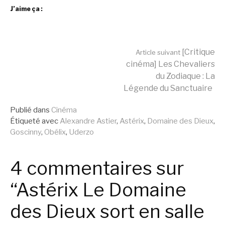
J’aime ça :
Lire
[Critique
Article suivant
cinéma] Les Chevaliers
du Zodiaque : La
la
Légende du Sanctuaire
Publié dans
Cinéma
suite
Étiqueté avec
Alexandre Astier
,
Astérix
,
Domaine des Dieux
,
Goscinny
,
Obélix
,
Uderzo
4 commentaires sur
“Astérix Le Domaine
des Dieux sort en salle