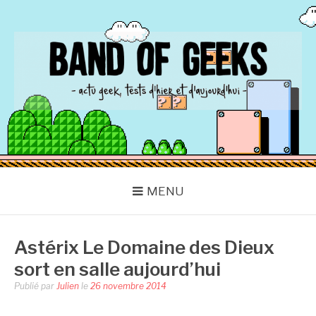
Aller
au
contenu
BAND OF GEEKS
Actu Geek d'hier et d'aujourd'hui
MENU
Astérix Le Domaine des Dieux
sort en salle aujourd’hui
Publié par
Julien
le
26 novembre 2014