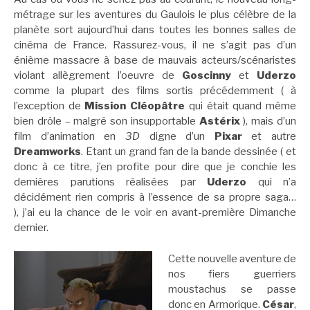
métrage sur les aventures du Gaulois le plus célèbre de la
planète sort aujourd’hui dans toutes les bonnes salles de
cinéma de France. Rassurez-vous, il ne s’agit pas d’un
énième massacre à base de mauvais acteurs/scénaristes
violant allègrement l’oeuvre de
Goscinny
et
Uderzo
comme la plupart des films sortis précédemment ( à
l’exception de
Mission Cléopâtre
qui était quand même
bien drôle – malgré son insupportable
Astérix
), mais d’un
film d’animation en
3D
digne d’un
Pixar
et autre
Dreamworks
. Etant un grand fan de la bande dessinée ( et
donc à ce titre, j’en profite pour dire que je conchie les
dernières parutions réalisées par
Uderzo
qui n’a
décidément rien compris à l’essence de sa propre saga…
), j’ai eu la chance de le voir en avant-première Dimanche
dernier.
Cette nouvelle aventure de
nos fiers guerriers
moustachus se passe
donc en Armorique.
César
,