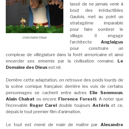
lassé de ne jamais venir à
bout des irréductibles
Gaulois, met au point un
stratagème imparable
pour faire sombrer le
village. Il engage
L’inévitable César
l’architecte
Anglaigus
pour construire un
complexe de villégiature dans la forêt armoricaine et ainsi
encercler ses ennemis par la civilisation romaine.
Le
Domaine des Dieux
est né.
Derrière cette adaptation, on retrouve des poids lourds de
la scène comique française: derrière les voix de certains
personnages se cachent entre autres
Elie Semmoun
,
Alain Chabat
ou encore
Florence Foresti
. A noter que
l’increvable
Roger Carel
double toujours
Astérix
et ce,
depuis le tout premier film d’animation.
Le tout est mené de main de maître par
Alexandre