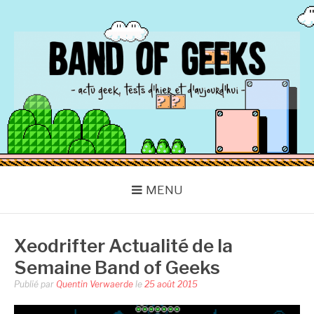
Aller
au
contenu
BAND OF GEEKS
Actu Geek d'hier et d'aujourd'hui
MENU
Xeodrifter Actualité de la
Semaine Band of Geeks
Publié par
Quentin Verwaerde
le
25 août 2015