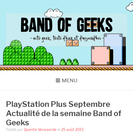
Aller
au
contenu
BAND OF GEEKS
Actu Geek d'hier et d'aujourd'hui
MENU
PlayStation Plus Septembre
Actualité de la semaine Band of
Geeks
Publié par
Quentin Verwaerde
le
25 août 2015