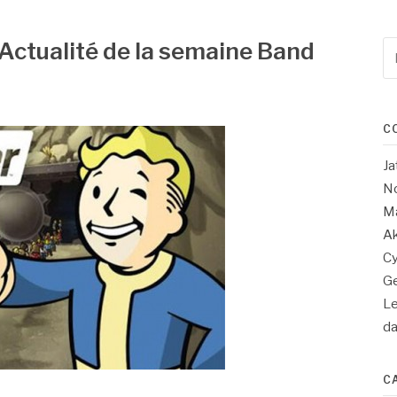
 Actualité de la semaine Band
Re
po
:
C
Ja
No
Ma
Ak
Cy
Ge
Le
d
C