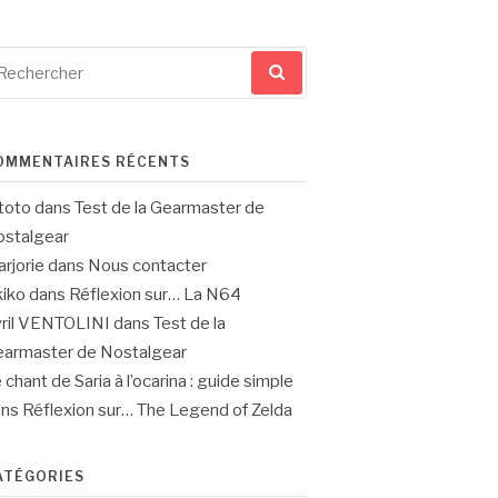
cherche
ur
OMMENTAIRES RÉCENTS
toto
dans
Test de la Gearmaster de
stalgear
rjorie
dans
Nous contacter
iko
dans
Réflexion sur… La N64
ril VENTOLINI
dans
Test de la
armaster de Nostalgear
 chant de Saria à l’ocarina : guide simple
ans
Réflexion sur… The Legend of Zelda
ATÉGORIES