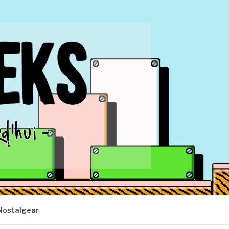
Nostalgear