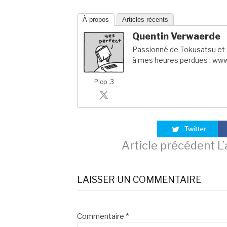
À propos
Articles récents
Quentin Verwaerde
Passionné de Tokusatsu et a
à mes heures perdues : www
Plop ;3
Lire
Article précédent
L’
la
LAISSER UN COMMENTAIRE
suite
Commentaire
*