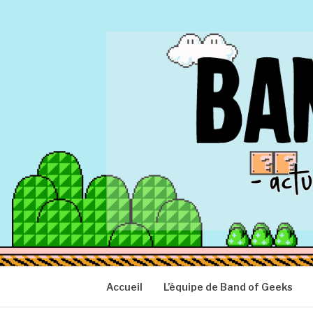
Aller
au
contenu
BAND OF GEEK
Actu Geek d'hier et d'aujourd'hui
Accueil
L’équipe de Band of Geeks