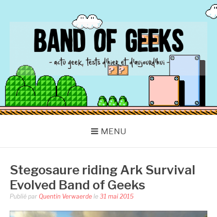
Aller
au
contenu
BAND OF GEEKS
Actu Geek d'hier et d'aujourd'hui
MENU
Stegosaure riding Ark Survival
Evolved Band of Geeks
Publié par
Quentin Verwaerde
le
31 mai 2015