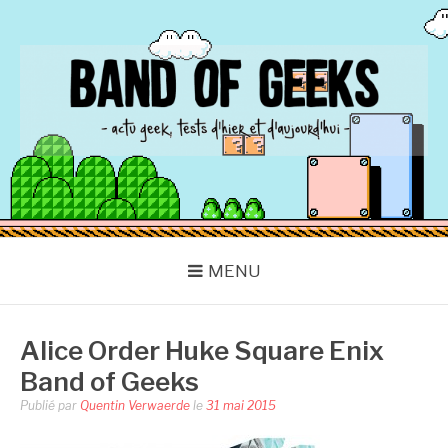
Aller
au
contenu
BAND OF GEEKS
Actu Geek d'hier et d'aujourd'hui
MENU
Alice Order Huke Square Enix
Band of Geeks
Publié par
Quentin Verwaerde
le
31 mai 2015