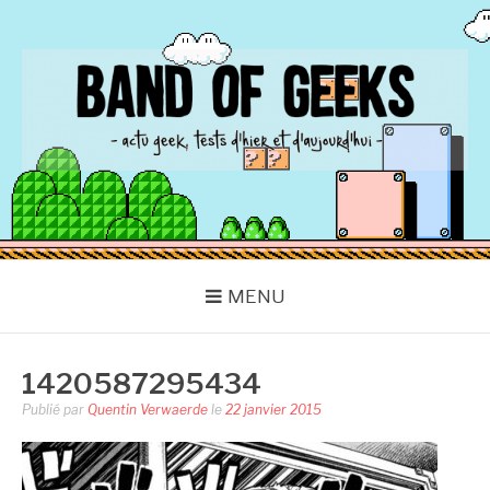
Aller
au
contenu
BAND OF GEEKS
Actu Geek d'hier et d'aujourd'hui
MENU
1420587295434
Publié par
Quentin Verwaerde
le
22 janvier 2015