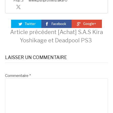
www.psnprofiles/aka-0
Plop ;3
Lire
Article précédent
[Achat] S.A.S Kira
Yoshikage et Deadpool PS3
la
LAISSER UN COMMENTAIRE
suite
Commentaire
*