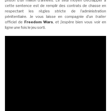
prison d’un million d’années. Le seul moyen d’échapper à
cette sentence est de remplir des contrats de chasse en
respectant les règles stricte de l’administration
pénitentiaire. Je vous laisse en compagnie d’un
trailer
officiel de
Freedom Wars
, et j’espère bien vous voir en
ligne une fois le jeu sorti.