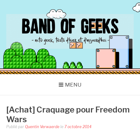
Aller
au
contenu
BAND OF GEEKS
Actu Geek d'hier et d'aujourd'hui
MENU
[Achat] Craquage pour Freedom
Wars
Publié par
Quentin Verwaerde
le
7 octobre 2014