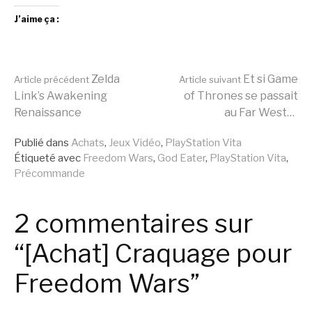
J’aime ça :
Lire
Zelda
Et si Game
Article précédent
Article suivant
Link’s Awakening
of Thrones se passait
Renaissance
au Far West…
la
Publié dans
Achats
,
Jeux Vidéo
,
PlayStation Vita
Étiqueté avec
Freedom Wars
,
God Eater
,
PlayStation Vita
,
suite
Précommande
2 commentaires sur
“[Achat] Craquage pour
Freedom Wars”