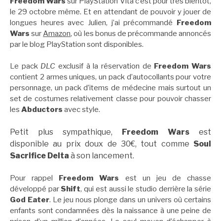
Freedom Wars
sur PlayStation Vita c’est pour très bientôt,
le 29 octobre même. Et en attendant de pouvoir y jouer de
longues heures avec Julien, j’ai précommandé
Freedom
Wars
sur
Amazon
, où les bonus de précommande annoncés
par le blog PlayStation sont disponibles.
Le pack
DLC
exclusif à la réservation de
Freedom Wars
contient 2 armes uniques, un pack d’autocollants pour votre
personnage, un pack d’items de médecine mais surtout un
set de costumes relativement classe pour pouvoir chasser
les
Abductors
avec style.
Petit plus sympathique,
Freedom Wars
est
disponible au prix doux de 30€, tout comme
Soul
Sacrifice Delta
à son lancement.
Pour rappel
Freedom Wars
est un jeu de chasse
développé par
Shift
, qui est aussi le studio derrière la série
God Eater
. Le jeu nous plonge dans un univers où certains
enfants sont condamnées dès la naissance à une peine de