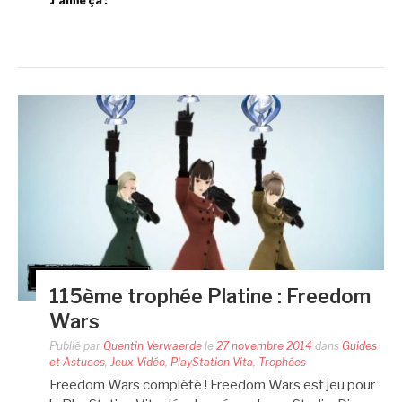
J’aime ça :
115ème trophée Platine : Freedom
Wars
Publié par
Quentin Verwaerde
le
27 novembre 2014
dans
Guides
et Astuces
,
Jeux Vidéo
,
PlayStation Vita
,
Trophées
Freedom Wars complété ! Freedom Wars est jeu pour