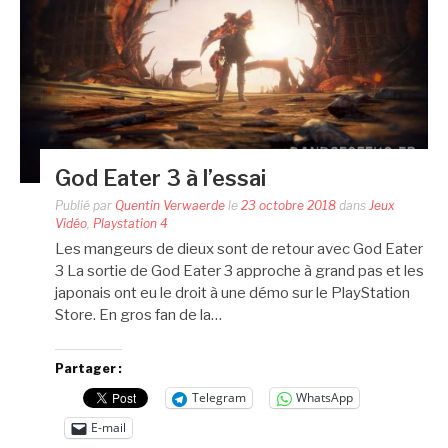
God Eater 3 à l’essai
Publié par
Quentin Verwaerde
le
23 octobre 2018
dans
Jeux
Vidéo
,
Playstation 4
Les mangeurs de dieux sont de retour avec God Eater
3 La sortie de God Eater 3 approche à grand pas et les
japonais ont eu le droit à une démo sur le PlayStation
Store. En gros fan de la…
Partager :
Telegram
WhatsApp
E-mail