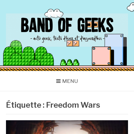
Aller
au
contenu
BAND OF GEEKS
Actu Geek d'hier et d'aujourd'hui
MENU
Étiquette :
Freedom Wars