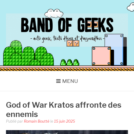
Aller
au
contenu
BAND OF GEEKS
Actu Geek d'hier et d'aujourd'hui
MENU
God of War Kratos affronte des
ennemis
Publié par
Romain Boutté
le
15 juin 2025