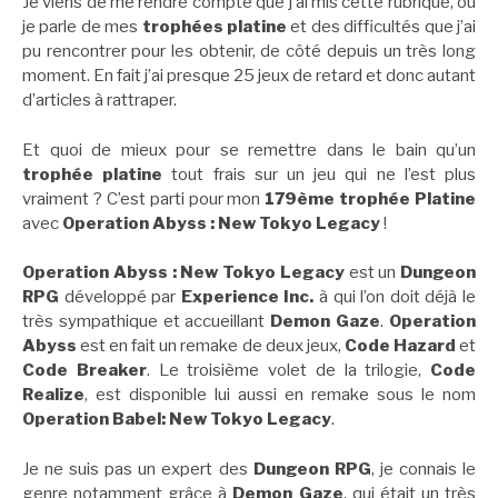
Je viens de me rendre compte que j’ai mis cette rubrique, où
je parle de mes
trophées platine
et des difficultés que j’ai
pu rencontrer pour les obtenir, de côté depuis un très long
moment. En fait j’ai presque 25 jeux de retard et donc autant
d’articles à rattraper.
Et quoi de mieux pour se remettre dans le bain qu’un
trophée platine
tout frais sur un jeu qui ne l’est plus
vraiment ? C’est parti pour mon
179ème trophée Platine
avec
Operation Abyss : New Tokyo Legacy
!
Operation Abyss : New Tokyo Legacy
est un
Dungeon
RPG
développé par
Experience Inc.
à qui l’on doit déjà le
très sympathique et accueillant
Demon Gaze
.
Operation
Abyss
est en fait un remake de deux jeux,
Code Hazard
et
Code Breaker
. Le troisième volet de la trilogie,
Code
Realize
, est disponible lui aussi en remake sous le nom
Operation Babel: New Tokyo Legacy
.
Je ne suis pas un expert des
Dungeon RPG
, je connais le
genre notamment grâce à
Demon Gaze
, qui était un très