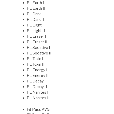
PL Earth I
PL Earth II
PL Dark I
PL Dark II
PL Light I
PL Light II
PL Eraser I
PL Eraser II
PL Sedative I
PL Sedative II
PL Toxin I
PL Toxin II
PL Energy I
PL Energy II
PL Decay I
PL Decay II
PL Nanites I
PL Nanites II
Fit Pass AVG