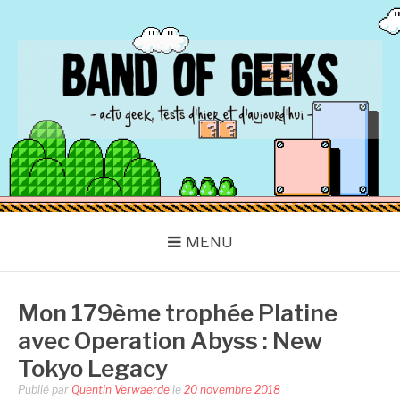
Aller
au
contenu
BAND OF GEEKS
Actu Geek d'hier et d'aujourd'hui
MENU
Mon 179ème trophée Platine
avec Operation Abyss : New
Tokyo Legacy
Publié par
Quentin Verwaerde
le
20 novembre 2018