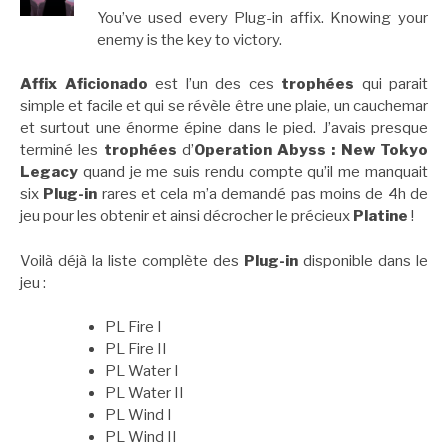
You’ve used every Plug-in affix. Knowing your
enemy is the key to victory.
Affix Aficionado
est l’un des ces
trophées
qui parait
simple et facile et qui se révèle être une plaie, un cauchemar
et surtout une énorme épine dans le pied. J’avais presque
terminé les
trophées
d’
Operation Abyss : New Tokyo
Legacy
quand je me suis rendu compte qu’il me manquait
six
Plug-in
rares et cela m’a demandé pas moins de 4h de
jeu pour les obtenir et ainsi décrocher le précieux
Platine
!
Voilà déjà la liste complète des
Plug-in
disponible dans le
jeu :
PL Fire I
PL Fire II
PL Water I
PL Water II
PL Wind I
PL Wind II