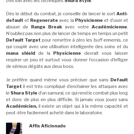
très loin avec les techniques
Shura Style
.
Dès le début du combat, je conseille de lancer le sort
Anti-
default
et
Regenerate
avec la
Physicienne
et d’user et
abuser de
Range Break
avec votre
Académicienne
.
N’oubliez pas non plus de lancer de temps en temps un petit
Default Target
pour remettre à zéro les
buff
ennemis, ce
qui couplé avec une utilisation intelligente des soins et du
mana shield
de la
Physicienne
devrait vous laisser
respirer un peu et surtout vous donner l’occasion d’infliger
de sérieux dégâts aux deux boss.
Je préfère quand même vous préciser que sans
Default
Target
il est très compliqué d’enchainer les attaques avec
le
Shura Style
d’un samurai, ce qui rend le combat plus long
et donc de plus en plus difficile. Si jamais vous jouez sans
Académicien,
il existe un objet qui à la même capacité et
peut-être facilement acheté dans le laboratoire.
Affix Aficionado