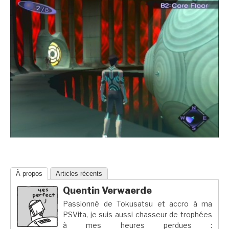
À propos
Articles récents
Quentin Verwaerde
Passionné de Tokusatsu et accro à ma
PSVita, je suis aussi chasseur de trophées
à mes heures perdues :