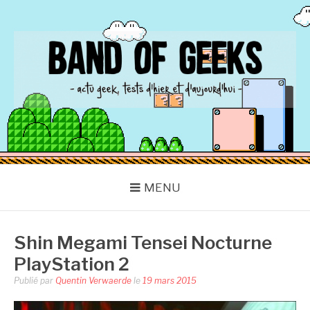
Aller
au
contenu
BAND OF GEEKS
Actu Geek d'hier et d'aujourd'hui
MENU
Shin Megami Tensei Nocturne
PlayStation 2
Publié par
Quentin Verwaerde
le
19 mars 2015