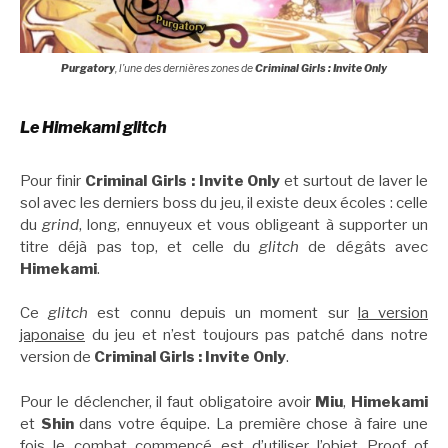
Purgatory
, l’une des dernières zones de
Criminal Girls : Invite Only
Le Himekami glitch
Pour finir
Criminal Girls : Invite Only
et surtout de laver le
sol avec les derniers boss du jeu, il existe deux écoles : celle
du
grind
, long, ennuyeux et vous obligeant à supporter un
titre déjà pas top, et celle du
glitch
de dégâts avec
Himekami
.
Ce
glitch
est connu depuis un moment sur
la version
japonaise
du jeu et n’est toujours pas patché dans notre
version de
Criminal Girls : Invite Only
.
Pour le déclencher, il faut obligatoire avoir
Miu
,
Himekami
et
Shin
dans votre équipe. La première chose à faire une
fois le combat commencé est d’utiliser l’objet Proof of