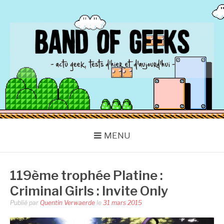
Aller
au
contenu
BAND OF GEEKS
Actu Geek d'hier et d'aujourd'hui
MENU
119ème trophée Platine :
Criminal Girls : Invite Only
Publié par
Quentin Verwaerde
le
31 mars 2015