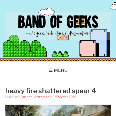
Aller
au
contenu
BAND OF GEEKS
Actu Geek d'hier et d'aujourd'hui
MENU
heavy fire shattered spear 4
Publié par
Quentin Verwaerde
le
14 février 2015