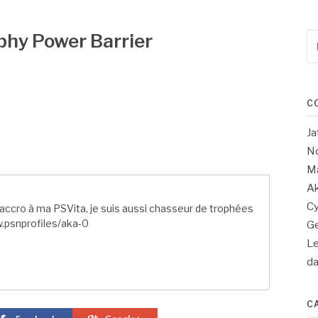
phy Power Barrier
Re
po
:
C
Ja
No
Ma
Ak
Cy
ccro à ma PSVita, je suis aussi chasseur de trophées
.psnprofiles/aka-0
Ge
Le
d
C