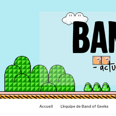
Aller
au
contenu
BAND OF GEEK
Actu Geek d'hier et d'aujourd'hui
Accueil
L’équipe de Band of Geeks