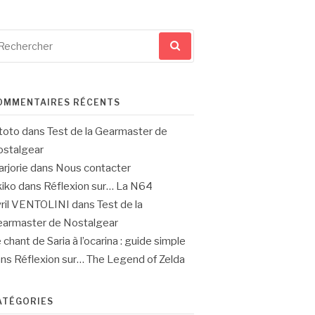
cherche
ur
OMMENTAIRES RÉCENTS
toto
dans
Test de la Gearmaster de
stalgear
rjorie
dans
Nous contacter
iko
dans
Réflexion sur… La N64
ril VENTOLINI
dans
Test de la
armaster de Nostalgear
 chant de Saria à l’ocarina : guide simple
ans
Réflexion sur… The Legend of Zelda
ATÉGORIES