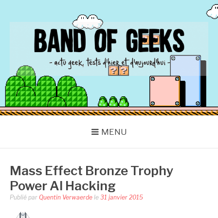
Aller
au
contenu
BAND OF GEEKS
Actu Geek d'hier et d'aujourd'hui
MENU
Mass Effect Bronze Trophy
Power AI Hacking
Publié par
Quentin Verwaerde
le
31 janvier 2015