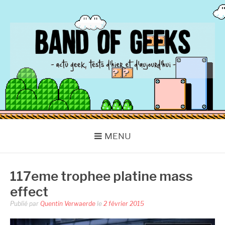
Aller
au
contenu
BAND OF GEEKS
Actu Geek d'hier et d'aujourd'hui
MENU
117eme trophee platine mass
effect
Publié par
Quentin Verwaerde
le
2 février 2015