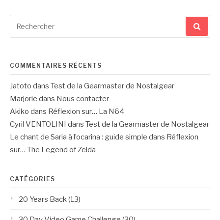
Recherche
pour
:
COMMENTAIRES RÉCENTS
Jatoto
dans
Test de la Gearmaster de Nostalgear
Marjorie
dans
Nous contacter
Akiko
dans
Réflexion sur… La N64
Cyril VENTOLINI
dans
Test de la Gearmaster de Nostalgear
Le chant de Saria à l’ocarina : guide simple
dans
Réflexion
sur… The Legend of Zelda
CATÉGORIES
20 Years Back
(13)
30 Day Video Game Challenge
(30)