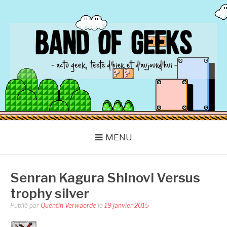
Aller
au
contenu
BAND OF GEEKS
Actu Geek d'hier et d'aujourd'hui
MENU
Senran Kagura Shinovi Versus
trophy silver
Publié par
Quentin Verwaerde
le
19 janvier 2015