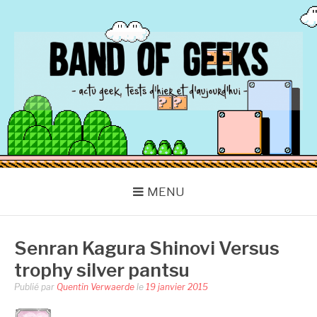
Aller
au
contenu
BAND OF GEEKS
Actu Geek d'hier et d'aujourd'hui
MENU
Senran Kagura Shinovi Versus
trophy silver pantsu
Publié par
Quentin Verwaerde
le
19 janvier 2015