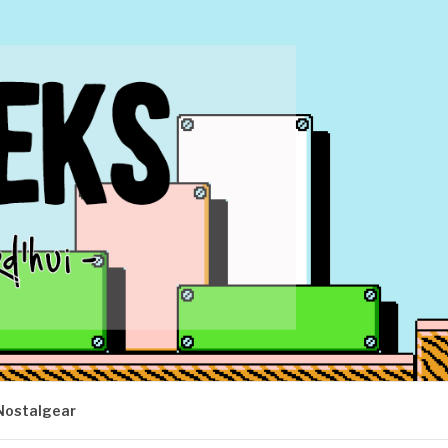
Nostalgear