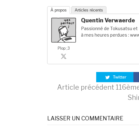
À propos
Articles récents
Quentin Verwaerde
Passionné de Tokusatsu et a
à mes heures perdues : www
Plop ;3
Lire
Article précédent
116ème 
Shi
la
LAISSER UN COMMENTAIRE
suite