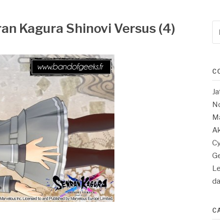
an Kagura Shinovi Versus (4)
Re
po
:
C
Ja
No
Ma
Ak
Cy
Ge
Le
d
C