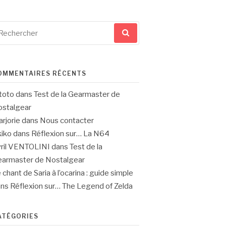
cherche
ur
OMMENTAIRES RÉCENTS
toto
dans
Test de la Gearmaster de
stalgear
rjorie
dans
Nous contacter
iko
dans
Réflexion sur… La N64
ril VENTOLINI
dans
Test de la
armaster de Nostalgear
 chant de Saria à l’ocarina : guide simple
ans
Réflexion sur… The Legend of Zelda
ATÉGORIES