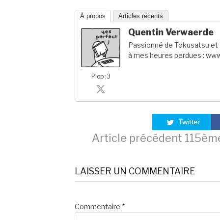
À propos
Articles récents
Quentin Verwaerde
Passionné de Tokusatsu et a
à mes heures perdues : www
Plop ;3
Lire
Article précédent
115ème
la
LAISSER UN COMMENTAIRE
suite
Commentaire
*