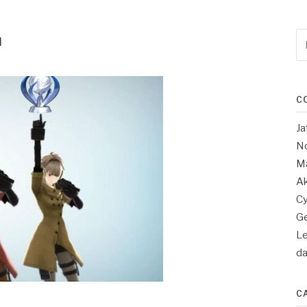
m
Re
po
:
C
Ja
No
Ma
Ak
Cy
Ge
Le
d
C