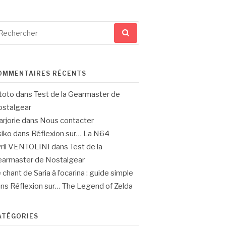
cherche
ur
OMMENTAIRES RÉCENTS
toto
dans
Test de la Gearmaster de
stalgear
rjorie
dans
Nous contacter
iko
dans
Réflexion sur… La N64
ril VENTOLINI
dans
Test de la
armaster de Nostalgear
 chant de Saria à l’ocarina : guide simple
ans
Réflexion sur… The Legend of Zelda
ATÉGORIES