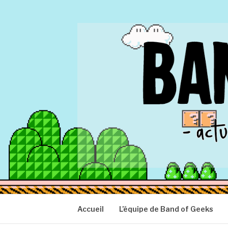
Aller
au
contenu
BAND OF GEEK
Actu Geek d'hier et d'aujourd'hui
Accueil
L’équipe de Band of Geeks