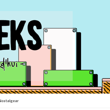
Nostalgear