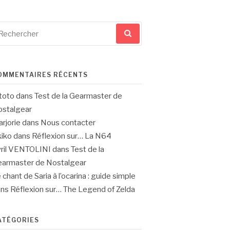
cherche
ur
OMMENTAIRES RÉCENTS
toto
dans
Test de la Gearmaster de
stalgear
rjorie
dans
Nous contacter
iko
dans
Réflexion sur… La N64
ril VENTOLINI
dans
Test de la
armaster de Nostalgear
 chant de Saria à l’ocarina : guide simple
ans
Réflexion sur… The Legend of Zelda
ATÉGORIES