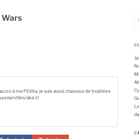
m Wars
Re
po
:
C
Ja
No
Ma
Ak
Cy
ccro à ma PSVita, je suis aussi chasseur de trophées
.psnprofiles/aka-0
Ge
Le
d
C