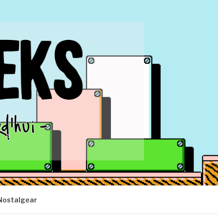
Nostalgear