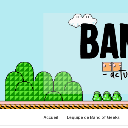
Aller
au
contenu
BAND OF GEEK
Actu Geek d'hier et d'aujourd'hui
Accueil
L’équipe de Band of Geeks