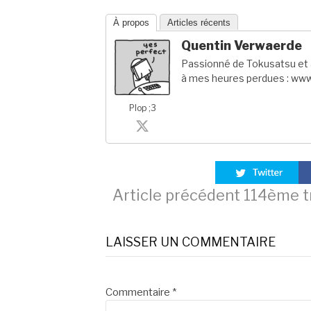
À propos
Articles récents
Quentin Verwaerde
Passionné de Tokusatsu et a
à mes heures perdues : www
Plop ;3
Lire
Article précédent
114ème tr
la
LAISSER UN COMMENTAIRE
suite
Commentaire
*