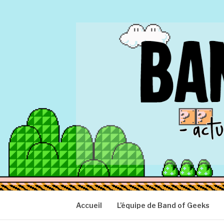
Aller
au
contenu
BAND OF GEEK
Actu Geek d'hier et d'aujourd'hui
Accueil
L’équipe de Band of Geeks