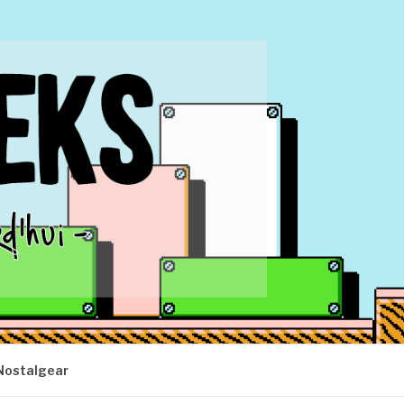
Nostalgear