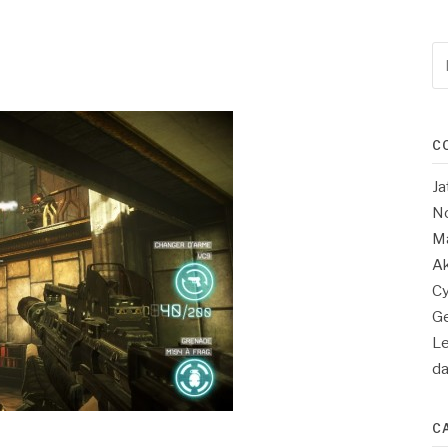
Re
po
:
C
Ja
No
Ma
Ak
Cy
Ge
Le
d
C