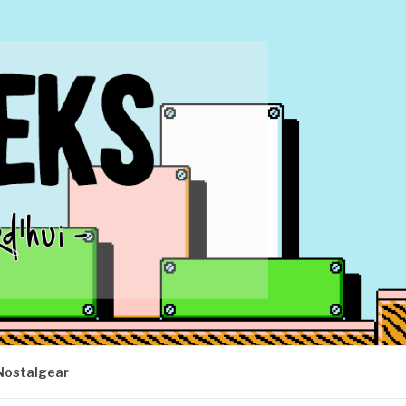
Nostalgear