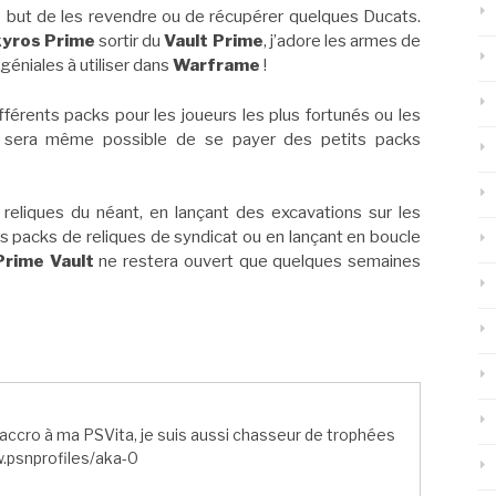
e but de les revendre ou de récupérer quelques Ducats.
yros Prime
sortir du
Vault Prime
, j’adore les armes de
éniales à utiliser dans
Warframe
!
férents packs pour les joueurs les plus fortunés ou les
 il sera même possible de se payer des petits packs
eliques du néant, en lançant des excavations sur les
es packs de reliques de syndicat ou en lançant en boucle
Prime Vault
ne restera ouvert que quelques semaines
ccro à ma PSVita, je suis aussi chasseur de trophées
.psnprofiles/aka-0