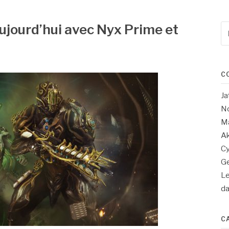
aujourd’hui avec Nyx Prime et
Re
po
:
C
Ja
No
Ma
Ak
Cy
Ge
Le
d
C