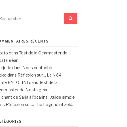
cherche
ur
OMMENTAIRES RÉCENTS
toto
dans
Test de la Gearmaster de
stalgear
rjorie
dans
Nous contacter
iko
dans
Réflexion sur… La N64
ril VENTOLINI
dans
Test de la
armaster de Nostalgear
 chant de Saria à l’ocarina : guide simple
ans
Réflexion sur… The Legend of Zelda
ATÉGORIES