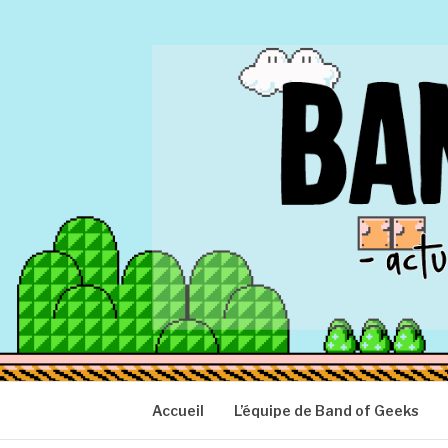
Aller
au
contenu
BAND OF GEEK
Actu Geek d'hier et d'aujourd'hui
Accueil
L’équipe de Band of Geeks