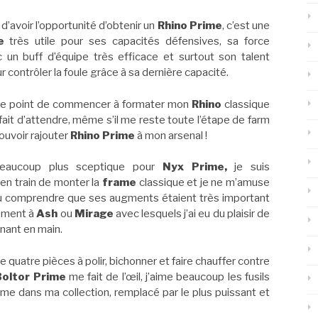
i d’avoir l’opportunité d’obtenir un
Rhino Prime
, c’est une
e
très utile pour ses capacités défensives, sa force
 un buff d’équipe très efficace et surtout son talent
r contrôler la foule grâce à sa dernière capacité.
r le point de commencer à formater mon
Rhino
classique
n fait d’attendre, même s’il me reste toute l’étape de farm
ouvoir rajouter
Rhino Prime
à mon arsenal !
beaucoup plus sceptique pour
Nyx Prime,
je suis
en train de monter la
frame
classique et je ne m’amuse
ru comprendre que ses augments étaient très important
rement à
Ash
ou
Mirage
avec lesquels j’ai eu du plaisir de
enant en main.
quatre pièces à polir, bichonner et faire chauffer contre
Boltor Prime
me fait de l’œil, j’aime beaucoup les fusils
me dans ma collection, remplacé par le plus puissant et