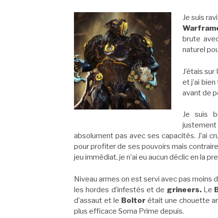
Je suis rav
Warfram
brute avec
naturel pou
J’étais su
et j’ai bie
avant de p
Je suis 
justement 
absolument pas avec ses capacités. J’ai c
pour profiter de ses pouvoirs mais contrai
jeu immédiat, je n’ai eu aucun déclic en la pr
Niveau armes on est servi avec pas moins de 
les hordes d’infestés et de
grineers.
Le
d’assaut et le
Boltor
était une chouette ar
plus efficace Soma Prime depuis.