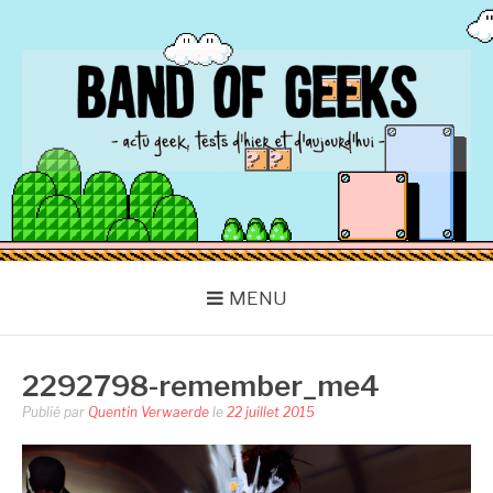
Aller
au
contenu
BAND OF GEEKS
Actu Geek d'hier et d'aujourd'hui
MENU
2292798-remember_me4
Publié par
Quentin Verwaerde
le
22 juillet 2015