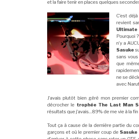
et la faire tenir en places quelques seconde
C’est déjà
revient sa
Ultimat
Pourquoi ?
n’y a AUCU
Sasuke
su
sans vous 
que même 
rapidement
ne se décl
avec Naru
J’avais plutôt bien géré mon premier co
décrocher le
trophée The Last Man S
résultats que j’avais…89% de me vie à la fin 
Tout ça à cause de la dernière partie du c
garçons et où le premier coup de
Sasuke