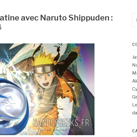
tine avec Naruto Shippuden :
Re
po
4
:
C
Ja
No
Ma
Ak
Cy
Ge
Le
d
C