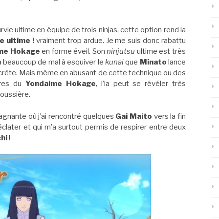
vie ultime en équipe de trois ninjas, cette option rend la
e ultime !
vraiment trop ardue. Je me suis donc rabattu
me Hokage
en forme éveil. Son
ninjutsu
ultime est très
le a beaucoup de mal à esquiver le
kunai
que
Minato
lance
ecrète. Mais même en abusant de cette technique ou des
ures du
Yondaime Hokage
, l’ia peut se révéler très
poussière.
agnante où j’ai rencontré quelques
Gai Maito
vers la fin
clater et qui m’a surtout permis de respirer entre deux
chi
!