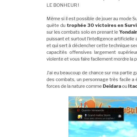
LE BONHEUR !
Même si il est possible de jouer au mode Sur
quête du
trophée 30 victoires en Survi
sur les combats solo en prenant le
Yondai
puissant et surtout l’intelligence artificiel
et qui sert à déclencher cette technique s
capacités offensives largement supérie
violente et vous faire facilement mordre la 
J’ai eu beaucoup de chance sur ma partie g
des combats, un personnage très facile a é
forces de la nature comme
Deidara
ou
Ita