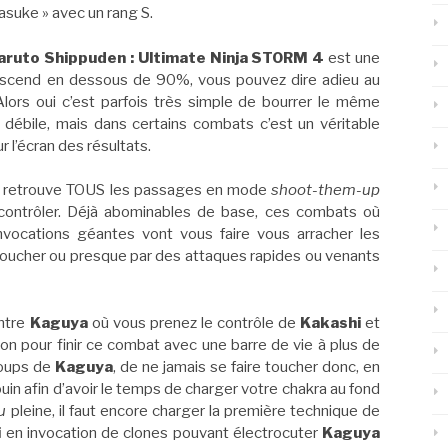
asuke » avec un rang S.
aruto Shippuden : Ultimate Ninja STORM 4
est une
e descend en dessous de 90%, vous pouvez dire adieu au
lors oui c’est parfois très simple de bourrer le même
le débile, mais dans certains combats c’est un véritable
 l’écran des résultats.
on retrouve TOUS les passages en mode
shoot-them-up
contrôler. Déjà abominables de base, ces combats où
invocations géantes vont vous faire vous arracher les
e toucher ou presque par des attaques rapides ou venants
ntre
Kaguya
où vous prenez le contrôle de
Kakashi
et
n pour finir ce combat avec une barre de vie à plus de
coups de
Kaguya
, de ne jamais se faire toucher donc, en
in afin d’avoir le temps de charger votre chakra au fond
u
pleine, il faut encore charger la première technique de
i
en invocation de clones pouvant électrocuter
Kaguya