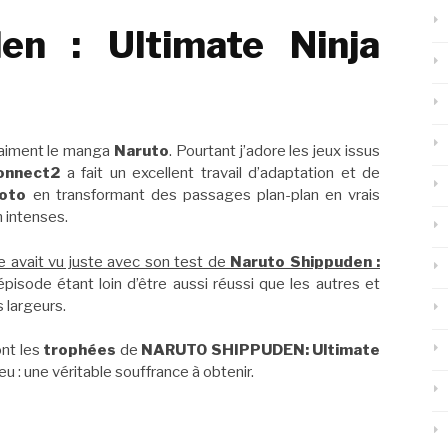
en : Ultimate Ninja
vraiment le manga
Naruto
. Pourtant j’adore les jeux issus
onnect2
a fait un excellent travail d’adaptation et de
moto
en transformant des passages plan-plan en vrais
 intenses.
e avait vu juste avec son test de
Naruto Shippuden :
épisode étant loin d’être aussi réussi que les autres et
 largeurs.
ont les
trophées
de
NARUTO SHIPPUDEN: Ultimate
jeu : une véritable souffrance à obtenir.