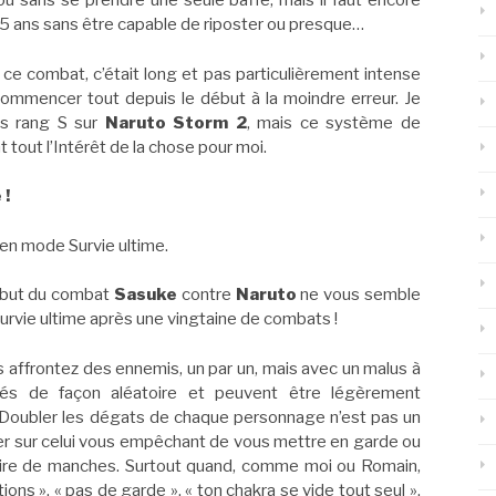
ou sans se prendre une seule baffe, mais il faut encore
 5 ans sans être capable de riposter ou presque…
 ce combat, c’était long et pas particulièrement intense
commencer tout depuis le début à la moindre erreur. Je
es rang S sur
Naruto Storm 2
, mais ce système de
 tout l’Intérêt de la chose pour moi.
 !
en mode Survie ultime.
début du combat
Sasuke
contre
Naruto
ne vous semble
rvie ultime après une vingtaine de combats !
s affrontez des ennemis, un par un, mais avec un malus à
és de façon aléatoire et peuvent être légèrement
 Doubler les dégats de chaque personnage n’est pas un
r sur celui vous empêchant de vous mettre en garde ou
paire de manches. Surtout quand, comme moi ou Romain,
ns », « pas de garde », « ton chakra se vide tout seul ».