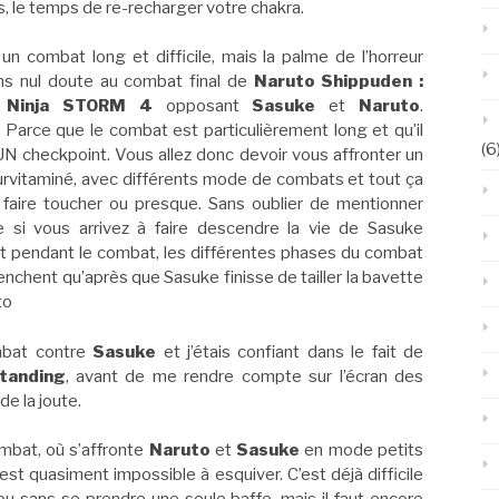
s, le temps de re-recharger votre chakra.
 un combat long et difficile, mais la palme de l’horreur
ns nul doute au combat final de
Naruto Shippuden :
e Ninja STORM 4
opposant
Sasuke
et
Naruto
.
 Parce que le combat est particulièrement long et qu’il
(6
N checkpoint. Vous allez donc devoir vous affronter un
rvitaminé, avec différents mode de combats et tout ça
faire toucher ou presque. Sans oublier de mentionner
si vous arrivez à faire descendre la vie de Sasuke
 pendant le combat, les différentes phases du combat
enchent qu’après que Sasuke finisse de tailler la bavette
to
mbat contre
Sasuke
et j’étais confiant dans le fait de
tanding
, avant de me rendre compte sur l’écran des
de la joute.
ombat, où s’affronte
Naruto
et
Sasuke
en mode petits
est quasiment impossible à esquiver. C’est déjà difficile