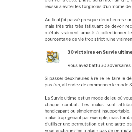
d’arriver à cette phase sans rater un QTE 
réussir à éviter les torgnoles d’un môme de
Au final j’ai passé presque deux heures sur
mais très très très fatiguant de devoir re
m’étais vraiment amusé à collectionner l
pourcentage de vie trop strict ruine vraiment
30 victoires en Survie ultime
Vous avez battu 30 adversaires 
Si passer deux heures à re-re-re-faire le 
pas
fun
, attendez de commencer le mode Su
La Survie ultime est un mode de jeu où vou
chaque combat. Les malus sont attribu
handicapant ou simplement insupportable.
malus trop gênant par exemple, mais tombe
d’utiliser une permutation est une autre 
vous enchaînez les malus « pas de permutatio