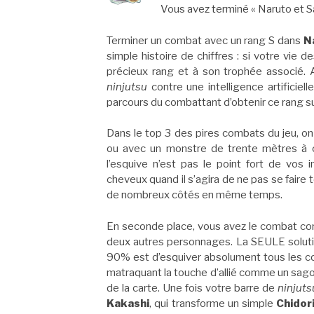
Vous avez terminé « Naruto et S
Terminer un combat avec un rang S dans
N
simple histoire de chiffres : si votre vi
précieux rang et à son trophée associé. A
ninjutsu
contre une intelligence artificiel
parcours du combattant d’obtenir ce rang sur
Dans le top 3 des pires combats du jeu, 
ou avec un monstre de trente mètres à 
l’esquive n’est pas le point fort de vos 
cheveux quand il s’agira de ne pas se fair
de nombreux côtés en même temps.
En seconde place, vous avez le combat co
deux autres personnages. La SEULE solutio
90% est d’esquiver absolument tous les 
matraquant la touche d’allié comme un sagou
de la carte. Une fois votre barre de
ninjuts
Kakashi
, qui transforme un simple
Chidor