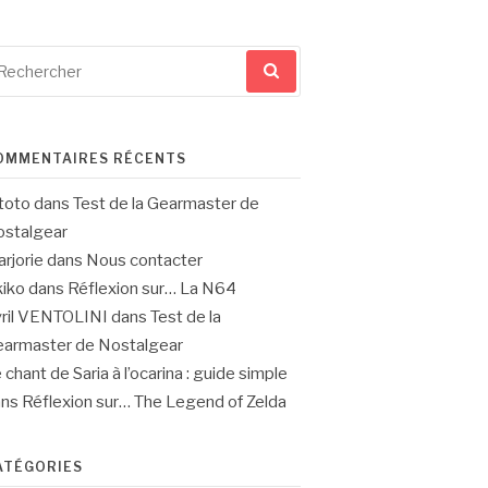
cherche
ur
OMMENTAIRES RÉCENTS
toto
dans
Test de la Gearmaster de
stalgear
rjorie
dans
Nous contacter
iko
dans
Réflexion sur… La N64
ril VENTOLINI
dans
Test de la
armaster de Nostalgear
 chant de Saria à l’ocarina : guide simple
ans
Réflexion sur… The Legend of Zelda
ATÉGORIES