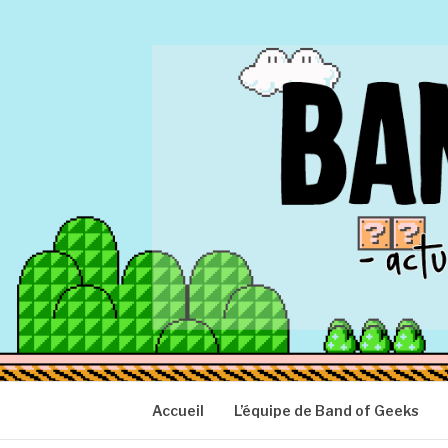
Aller
au
contenu
BAND OF GEEK
Actu Geek d'hier et d'aujourd'hui
Accueil
L’équipe de Band of Geeks