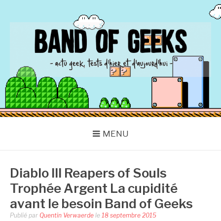
Aller
au
contenu
BAND OF GEEKS
Actu Geek d'hier et d'aujourd'hui
MENU
Diablo III Reapers of Souls
Trophée Argent La cupidité
avant le besoin Band of Geeks
Publié par
Quentin Verwaerde
le
18 septembre 2015