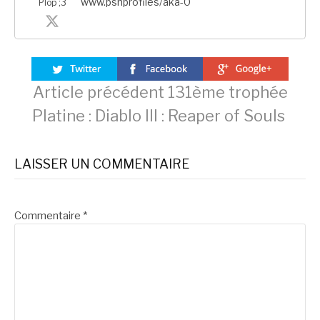
www.psnprofiles/aka-0
Plop ;3
Lire
Article précédent
131ème trophée
Platine : Diablo III : Reaper of Souls
la
LAISSER UN COMMENTAIRE
suite
Commentaire
*