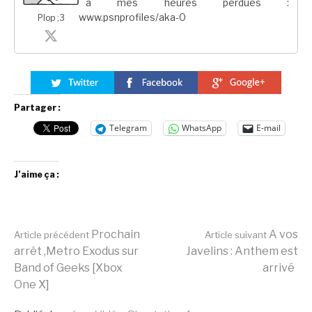
à mes heures perdues :
www.psnprofiles/aka-0
Plop ;3
Partager :
Telegram
WhatsApp
E-mail
J’aime ça :
Lire
Prochain
A vos
Article précédent
Article suivant
arrêt ,Metro Exodus sur
Javelins : Anthem est
Band of Geeks [Xbox
arrivé
la
One X]