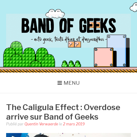
Aller
au
contenu
BAND OF GEEKS
Actu Geek d'hier et d'aujourd'hui
MENU
The Caligula Effect : Overdose
arrive sur Band of Geeks
Publié par
Quentin Verwaerde
le
2 mars 2019