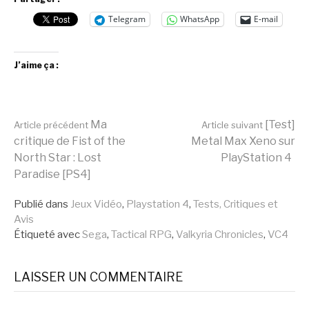
Telegram
WhatsApp
E-mail
J’aime ça :
Lire
Ma
[Test]
Article précédent
Article suivant
critique de Fist of the
Metal Max Xeno sur
North Star : Lost
PlayStation 4
la
Paradise [PS4]
Publié dans
Jeux Vidéo
,
Playstation 4
,
Tests, Critiques et
suite
Avis
Étiqueté avec
Sega
,
Tactical RPG
,
Valkyria Chronicles
,
VC4
LAISSER UN COMMENTAIRE