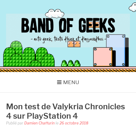
Aller
au
contenu
BAND OF GEEKS
Actu Geek d'hier et d'aujourd'hui
MENU
Mon test de Valykria Chronicles
4 sur PlayStation 4
Publié par
Damien Chaffurin
le
26 octobre 2018