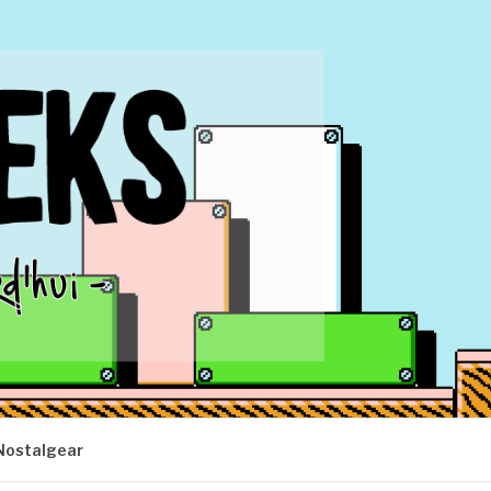
Nostalgear