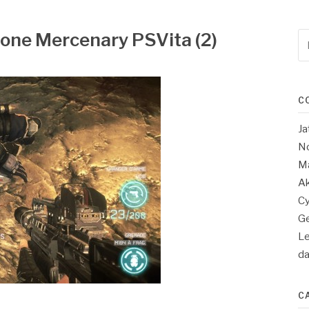
zone Mercenary PSVita (2)
Re
po
:
C
Ja
No
Ma
Ak
Cy
Ge
Le
d
C