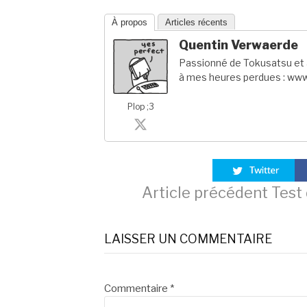
À propos
Articles récents
Quentin Verwaerde
Passionné de Tokusatsu et a
à mes heures perdues : www
Plop ;3
Lire
Article précédent
Test 
la
LAISSER UN COMMENTAIRE
suite
Commentaire
*