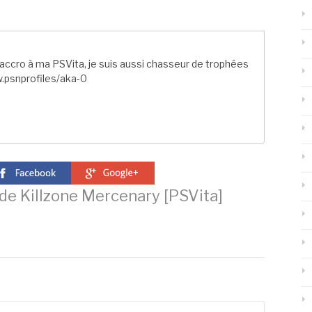
ccro à ma PSVita, je suis aussi chasseur de trophées
.psnprofiles/aka-0
de Killzone Mercenary [PSVita]