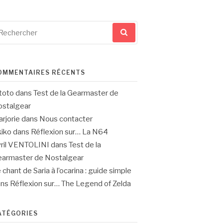
cherche
ur
OMMENTAIRES RÉCENTS
toto
dans
Test de la Gearmaster de
stalgear
rjorie
dans
Nous contacter
iko
dans
Réflexion sur… La N64
ril VENTOLINI
dans
Test de la
armaster de Nostalgear
 chant de Saria à l’ocarina : guide simple
ans
Réflexion sur… The Legend of Zelda
ATÉGORIES