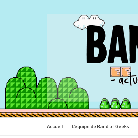
Aller
au
contenu
BAND OF GEEK
Actu Geek d'hier et d'aujourd'hui
Accueil
L’équipe de Band of Geeks