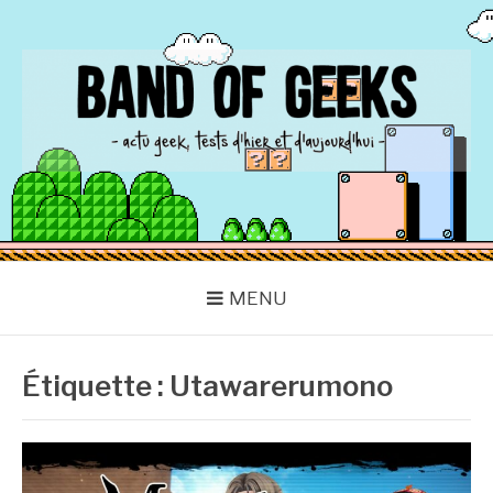
Aller
au
contenu
BAND OF GEEKS
Actu Geek d'hier et d'aujourd'hui
MENU
Étiquette :
Utawarerumono