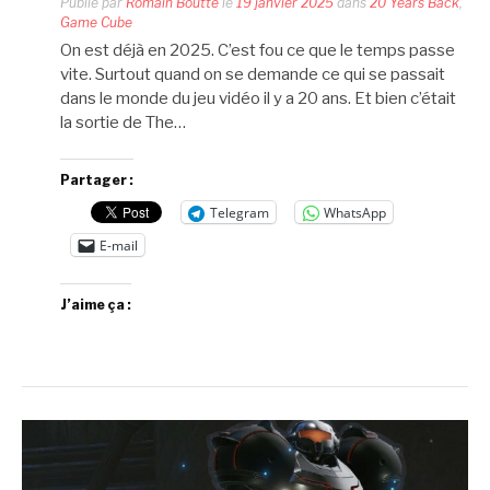
Publié par
Romain Boutté
le
19 janvier 2025
dans
20 Years Back
,
Game Cube
On est déjà en 2025. C’est fou ce que le temps passe
vite. Surtout quand on se demande ce qui se passait
dans le monde du jeu vidéo il y a 20 ans. Et bien c’était
la sortie de The…
Partager :
Telegram
WhatsApp
E-mail
J’aime ça :