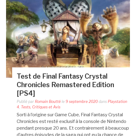
Test de Final Fantasy Crystal
Chronicles Remastered Edition
[PS4]
Publié par
Romain Boutté
le
9 septembre 2020
dans
Playstation
4
,
Tests, Critiques et Avis
Sorti à l’origine sur Game Cube, Final Fantasy Crystal
Chronicles est resté exclusif à la console de Nintendo
pendant presque 20 ans. Et contrairement à beaucoup
d’autres épisodes de la saga qui ont eu la chance de