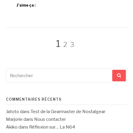
J’aime ça :
Pagination
Page
Page
Page
1
2
3
des
Recherche
publications
pour
:
COMMENTAIRES RÉCENTS
Jatoto
dans
Test de la Gearmaster de Nostalgear
Marjorie
dans
Nous contacter
Akiko
dans
Réflexion sur… La N64