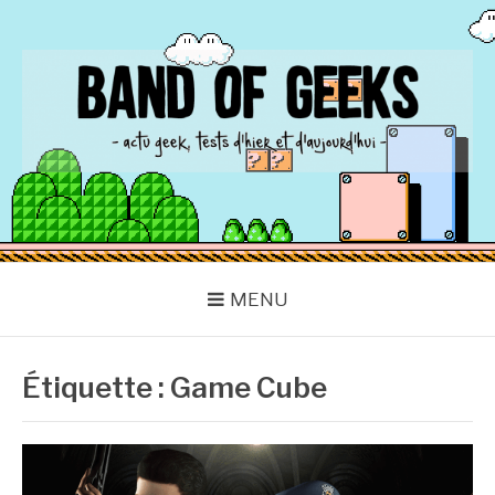
Aller
au
contenu
BAND OF GEEKS
Actu Geek d'hier et d'aujourd'hui
MENU
Étiquette :
Game Cube