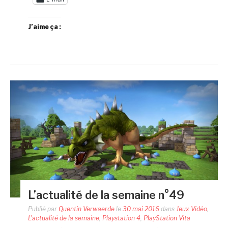
J’aime ça :
L’actualité de la semaine n°49
Publié par
Quentin Verwaerde
le
30 mai 2016
dans
Jeux Vidéo
,
L'actualité de la semaine
,
Playstation 4
,
PlayStation Vita