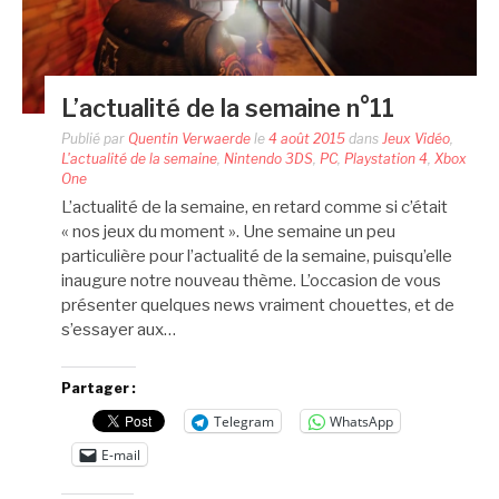
L’actualité de la semaine n°11
Publié par
Quentin Verwaerde
le
4 août 2015
dans
Jeux Vidéo
,
L'actualité de la semaine
,
Nintendo 3DS
,
PC
,
Playstation 4
,
Xbox
One
L’actualité de la semaine, en retard comme si c’était
« nos jeux du moment ». Une semaine un peu
particulière pour l’actualité de la semaine, puisqu’elle
inaugure notre nouveau thème. L’occasion de vous
présenter quelques news vraiment chouettes, et de
s’essayer aux…
Partager :
Telegram
WhatsApp
E-mail