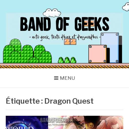
Aller
au
contenu
BAND OF GEEKS
Actu Geek d'hier et d'aujourd'hui
MENU
Étiquette :
Dragon Quest