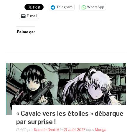
Telegram
WhatsApp
E-mail
J’aime ça :
« Cavale vers les étoiles » débarque
par surprise !
Publié par
Romain Boutté
le
21 août 2017
dans
Manga