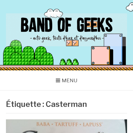
Aller
au
contenu
BAND OF GEEKS
Actu Geek d'hier et d'aujourd'hui
MENU
Étiquette :
Casterman