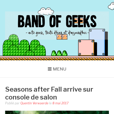
Aller
au
contenu
BAND OF GEEKS
Actu Geek d'hier et d'aujourd'hui
MENU
Seasons after Fall arrive sur
console de salon
Publié par
Quentin Verwaerde
le
8 mai 2017