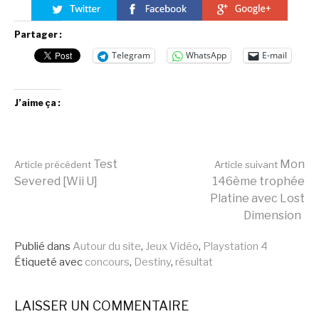
Partager :
Telegram
WhatsApp
E-mail
J’aime ça :
Lire
Test
Mon
Article précédent
Article suivant
Severed [Wii U]
146ème trophée
Platine avec Lost
la
Dimension
Publié dans
Autour du site
,
Jeux Vidéo
,
Playstation 4
suite
Étiqueté avec
concours
,
Destiny
,
résultat
LAISSER UN COMMENTAIRE