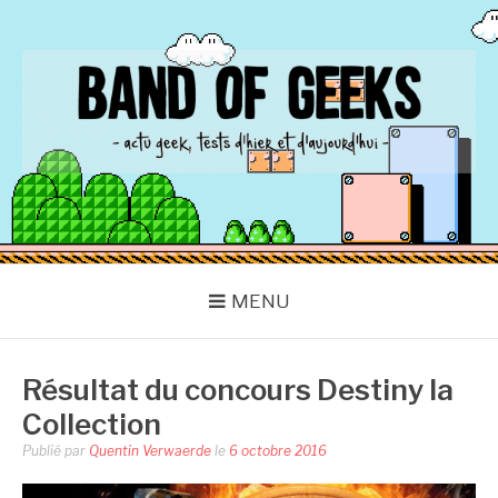
Aller
au
contenu
BAND OF GEEKS
Actu Geek d'hier et d'aujourd'hui
MENU
Résultat du concours Destiny la
Collection
Publié par
Quentin Verwaerde
le
6 octobre 2016